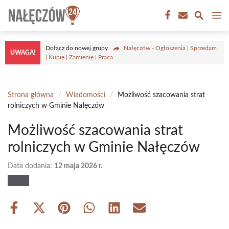
Przejdź
M
do
treści
Dołącz do nowej grupy
Nałęczów - Ogłoszenia | Sprzedam
UWAGA!
| Kupię | Zamienię | Praca
Strona główna
/
Wiadomości
/
Możliwość szacowania strat
rolniczych w Gminie Nałęczów
Możliwość szacowania strat
rolniczych w Gminie Nałęczów
Data dodania:
12 maja 2026 r.
Share
Share
Share
Share
Share
Share
on
on
on
on
on
on
Facebook
X
Pinterest
WhatsApp
LinkedIn
Email