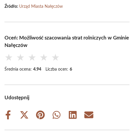
Źródło:
Urząd Miasta Nałęczów
Oceń: Możliwość szacowania strat rolniczych w Gminie
Nałęczów
★
★
★
★
★
Średnia ocena:
4.94
Liczba ocen:
6
Udostępnij
Share
Share
Share
Share
Share
Share
on
on
on
on
on
on
Facebook
X
Pinterest
WhatsApp
LinkedIn
Email
(Twitter)