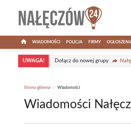
Przejdź
do
treści
WIADOMOŚCI
POLICJA
FIRMY
OGŁOSZENI
UWAGA!
Dołącz do nowej grupy
Nałę
Strona główna
/
Wiadomości
Wiadomości Nałęczó