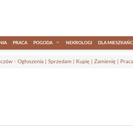
NIA
PRACA
POGODA
NEKROLOGI
DLA MIESZKAŃ
czów - Ogłoszenia | Sprzedam | Kupię | Zamienię | Prac