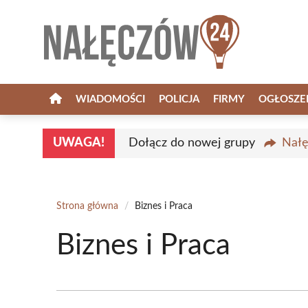
Przejdź
do
treści
WIADOMOŚCI
POLICJA
FIRMY
OGŁOSZE
UWAGA!
Dołącz do nowej grupy
Nałę
Strona główna
/
Biznes i Praca
Biznes i Praca