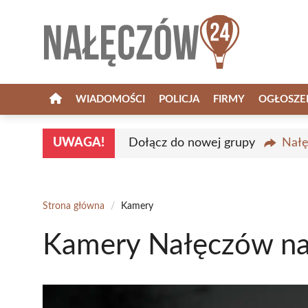
Przejdź
do
treści
WIADOMOŚCI
POLICJA
FIRMY
OGŁOSZE
UWAGA!
Dołącz do nowej grupy
Nałę
Strona główna
/
Kamery
Kamery Nałęczów n