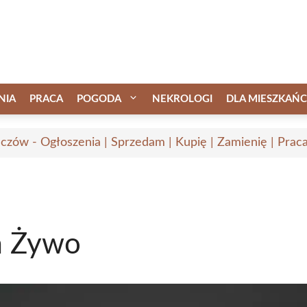
NIA
PRACA
POGODA
NEKROLOGI
DLA MIESZKAŃ
czów - Ogłoszenia | Sprzedam | Kupię | Zamienię | Prac
a Żywo