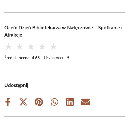
Oceń: Dzień Bibliotekarza w Nałęczowie – Spotkanie i
Atrakcje
★
★
★
★
★
Średnia ocena:
4.65
Liczba ocen:
5
Udostępnij
Share
Share
Share
Share
Share
Share
on
on
on
on
on
on
Facebook
X
Pinterest
WhatsApp
LinkedIn
Email
(Twitter)