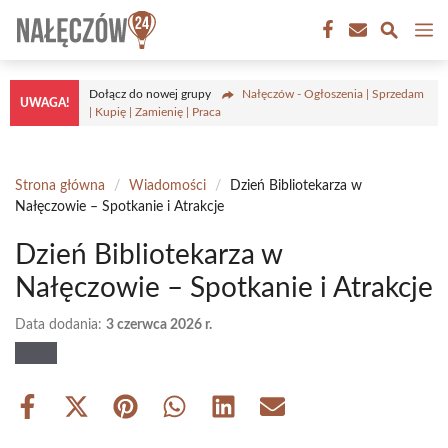
Przejdź
M
do
treści
Dołącz do nowej grupy
Nałęczów - Ogłoszenia | Sprzedam
UWAGA!
| Kupię | Zamienię | Praca
Strona główna
/
Wiadomości
/
Dzień Bibliotekarza w
Nałęczowie – Spotkanie i Atrakcje
Dzień Bibliotekarza w
Nałęczowie – Spotkanie i Atrakcje
Data dodania:
3 czerwca 2026 r.
Share
Share
Share
Share
Share
Share
on
on
on
on
on
on
Facebook
X
Pinterest
WhatsApp
LinkedIn
Email