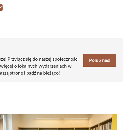
Share
on
Email
sze! Przyłącz się do naszej społeczności
Polub nas!
 więcej o lokalnych wydarzeniach w
aszą stronę i bądź na bieżąco!