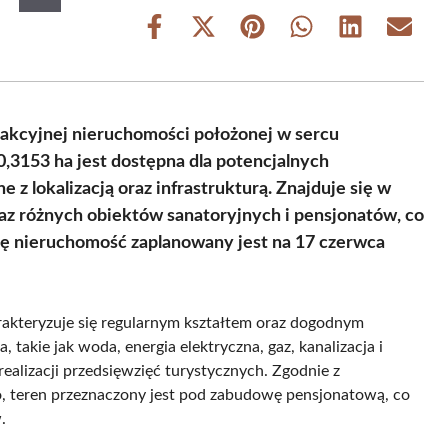
Share
Share
Share
Share
Share
Share
on
on
on
on
on
on
Facebook
X
Pinterest
WhatsApp
LinkedIn
Email
(Twitter)
akcyjnej nieruchomości położonej w sercu
,3153 ha jest dostępna dla potencjalnych
z lokalizacją oraz infrastrukturą. Znajduje się w
z różnych obiektów sanatoryjnych i pensjonatów, co
 tę nieruchomość zaplanowany jest na 17 czerwca
rakteryzuje się regularnym kształtem oraz dogodnym
 takie jak woda, energia elektryczna, gaz, kanalizacja i
 realizacji przedsięwzięć turystycznych. Zgodnie z
 teren przeznaczony jest pod zabudowę pensjonatową, co
.