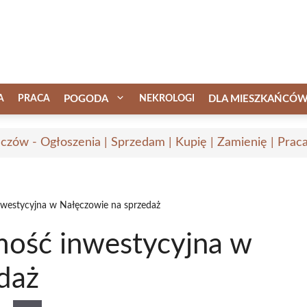
A
PRACA
POGODA
NEKROLOGI
DLA MIESZKAŃCÓ
czów - Ogłoszenia | Sprzedam | Kupię | Zamienię | Prac
nwestycyjna w Nałęczowie na sprzedaż
mość inwestycyjna w
daż