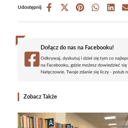
Udostępnij
Share
Share
Share
Share
Share
on
on
on
on
on
Facebook
X
Pinterest
WhatsApp
LinkedIn
(Twitter)
Dołącz do nas na Facebooku!
Odkrywaj, dyskutuj i dziel się tym co najlep
na Facebooku, gdzie możesz dowiedzieć się
Nałęczowie. Twoje zdanie się liczy - polub n
Zobacz Także