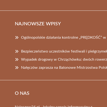
NAJNOWSZE WPISY
Ogólnopolskie działania kontrolne „PRĘDKOŚĆ” w
Bezpieczeństwo uczestników festiwali i pielgrzym
Wypadek drogowy w Chrząchówku: dwóch rowerz
Nałęczów zaprasza na Balonowe Mistrzostwa Pols
O NAS
Naleczow24.pl - lokalny serwis informacyjny z