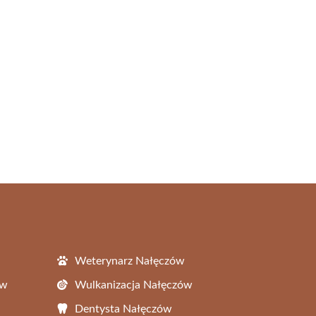
Weterynarz Nałęczów
ów
Wulkanizacja Nałęczów
Dentysta Nałęczów