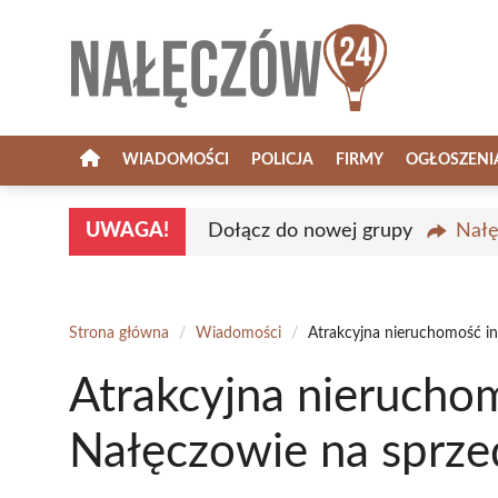
Przejdź
do
treści
WIADOMOŚCI
POLICJA
FIRMY
OGŁOSZENI
UWAGA!
Dołącz do nowej grupy
Nałę
Strona główna
/
Wiadomości
/
Atrakcyjna nieruchomość i
Atrakcyjna nierucho
Nałęczowie na sprze