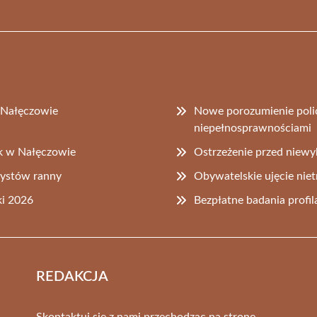
 Nałęczowie
Nowe porozumienie polic
niepełnosprawnościami
ek w Nałęczowie
Ostrzeżenie przed niewy
ystów ranny
Obywatelskie ujęcie nie
ki 2026
Bezpłatne badania profil
REDAKCJA
Skontaktuj się z nami przechodząc na stronę