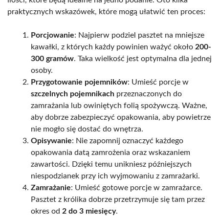
ilości, które będą idealne na jedno podanie. Oto kilka
praktycznych wskazówek, które mogą ułatwić ten proces:
Porcjowanie
: Najpierw podziel pasztet na mniejsze
kawałki, z których każdy powinien ważyć około
200-
300 gramów
. Taka wielkość jest optymalna dla jednej
osoby.
Przygotowanie pojemników
: Umieść porcje w
szczelnych pojemnikach
przeznaczonych do
zamrażania lub owiniętych folią spożywczą. Ważne,
aby dobrze zabezpieczyć opakowania, aby powietrze
nie mogło się dostać do wnętrza.
Opisywanie
: Nie zapomnij oznaczyć każdego
opakowania datą zamrożenia oraz wskazaniem
zawartości. Dzięki temu unikniesz późniejszych
niespodzianek przy ich wyjmowaniu z zamrażarki.
Zamrażanie
: Umieść gotowe porcje w zamrażarce.
Pasztet z królika dobrze przetrzymuje się tam przez
okres od
2 do 3 miesięcy
.