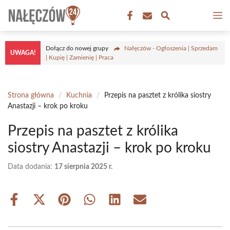
Przejdź
M
do
treści
Dołącz do nowej grupy
Nałęczów - Ogłoszenia | Sprzedam
UWAGA!
| Kupię | Zamienię | Praca
Strona główna
/
Kuchnia
/
Przepis na pasztet z królika siostry
Anastazji – krok po kroku
Przepis na pasztet z królika
siostry Anastazji – krok po kroku
Data dodania:
17 sierpnia 2025 r.
Share
Share
Share
Share
Share
Share
on
on
on
on
on
on
Facebook
X
Pinterest
WhatsApp
LinkedIn
Email
(Twitter)