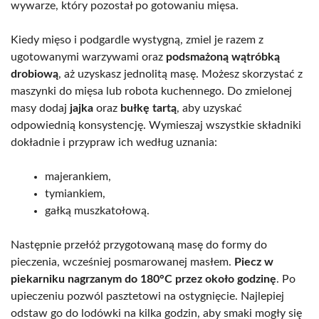
wywarze, który pozostał po gotowaniu mięsa.
Kiedy mięso i podgardle wystygną, zmiel je razem z
ugotowanymi warzywami oraz
podsmażoną wątróbką
drobiową
, aż uzyskasz jednolitą masę. Możesz skorzystać z
maszynki do mięsa lub robota kuchennego. Do zmielonej
masy dodaj
jajka
oraz
bułkę tartą
, aby uzyskać
odpowiednią konsystencję. Wymieszaj wszystkie składniki
dokładnie i przypraw ich według uznania:
majerankiem,
tymiankiem,
gałką muszkatołową.
Następnie przełóż przygotowaną masę do formy do
pieczenia, wcześniej posmarowanej masłem.
Piecz w
piekarniku nagrzanym do 180°C przez około godzinę
. Po
upieczeniu pozwól pasztetowi na ostygnięcie. Najlepiej
odstaw go do lodówki na kilka godzin, aby smaki mogły się