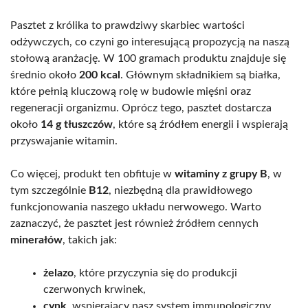
Pasztet z królika to prawdziwy skarbiec wartości
odżywczych, co czyni go interesującą propozycją na naszą
stołową aranżację. W 100 gramach produktu znajduje się
średnio około
200 kcal
. Głównym składnikiem są białka,
które pełnią kluczową rolę w budowie mięśni oraz
regeneracji organizmu. Oprócz tego, pasztet dostarcza
około
14 g tłuszczów
, które są źródłem energii i wspierają
przyswajanie witamin.
Co więcej, produkt ten obfituje w
witaminy z grupy B
, w
tym szczególnie
B12
, niezbędną dla prawidłowego
funkcjonowania naszego układu nerwowego. Warto
zaznaczyć, że pasztet jest również źródłem cennych
minerałów
, takich jak:
żelazo
, które przyczynia się do produkcji
czerwonych krwinek,
cynk
, wspierający nasz system immunologiczny.