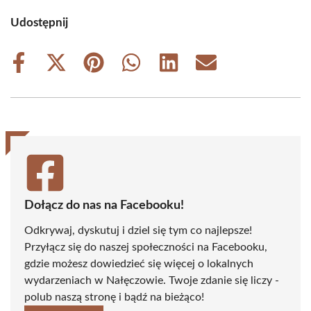
Udostępnij
Share
Share
Share
Share
Share
Share
on
on
on
on
on
on
Facebook
X
Pinterest
WhatsApp
LinkedIn
Email
(Twitter)
Dołącz do nas na Facebooku!
Odkrywaj, dyskutuj i dziel się tym co najlepsze!
Przyłącz się do naszej społeczności na Facebooku,
gdzie możesz dowiedzieć się więcej o lokalnych
wydarzeniach w Nałęczowie. Twoje zdanie się liczy -
polub naszą stronę i bądź na bieżąco!