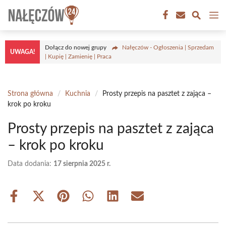
Przejdź
M
do
treści
Dołącz do nowej grupy
Nałęczów - Ogłoszenia | Sprzedam
UWAGA!
| Kupię | Zamienię | Praca
Strona główna
/
Kuchnia
/
Prosty przepis na pasztet z zająca –
krok po kroku
Prosty przepis na pasztet z zająca
– krok po kroku
Data dodania:
17 sierpnia 2025 r.
Share
Share
Share
Share
Share
Share
on
on
on
on
on
on
Facebook
X
Pinterest
WhatsApp
LinkedIn
Email
(Twitter)