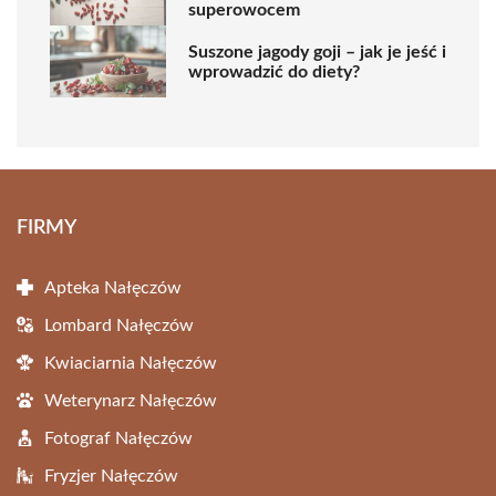
superowocem
Suszone jagody goji – jak je jeść i
wprowadzić do diety?
FIRMY
Apteka Nałęczów
Lombard Nałęczów
Kwiaciarnia Nałęczów
Weterynarz Nałęczów
Fotograf Nałęczów
Fryzjer Nałęczów