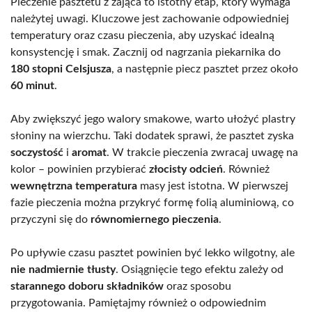
Pieczenie pasztetu z zająca to istotny etap, który wymaga
należytej uwagi. Kluczowe jest zachowanie odpowiedniej
temperatury oraz czasu pieczenia, aby uzyskać idealną
konsystencję i smak. Zacznij od nagrzania piekarnika do
180 stopni Celsjusza
, a następnie piecz pasztet przez około
60 minut
.
Aby zwiększyć jego walory smakowe, warto ułożyć plastry
słoniny na wierzchu. Taki dodatek sprawi, że pasztet zyska
soczystość
i
aromat
. W trakcie pieczenia zwracaj uwagę na
kolor – powinien przybierać
złocisty odcień
. Również
wewnętrzna temperatura
masy jest istotna. W pierwszej
fazie pieczenia można przykryć formę folią aluminiową, co
przyczyni się do
równomiernego pieczenia
.
Po upływie czasu pasztet powinien być lekko wilgotny, ale
nie nadmiernie tłusty
. Osiągnięcie tego efektu zależy od
starannego doboru składników
oraz sposobu
przygotowania. Pamiętajmy również o odpowiednim