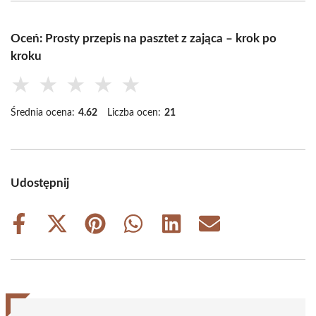
Oceń: Prosty przepis na pasztet z zająca – krok po
kroku
★
★
★
★
★
Średnia ocena:
4.62
Liczba ocen:
21
Udostępnij
Share
Share
Share
Share
Share
Share
on
on
on
on
on
on
Facebook
X
Pinterest
WhatsApp
LinkedIn
Email
(Twitter)