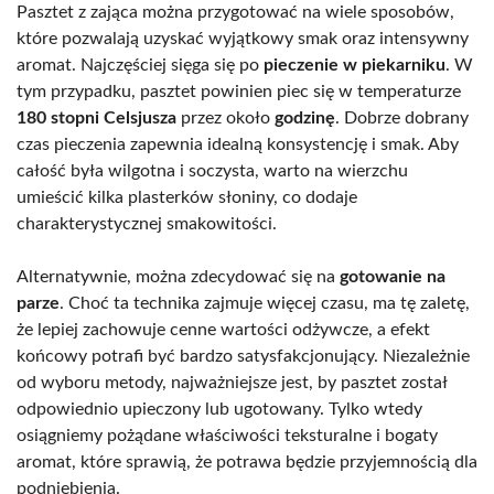
Pasztet z zająca można przygotować na wiele sposobów,
które pozwalają uzyskać wyjątkowy smak oraz intensywny
aromat. Najczęściej sięga się po
pieczenie w piekarniku
. W
tym przypadku, pasztet powinien piec się w temperaturze
180 stopni Celsjusza
przez około
godzinę
. Dobrze dobrany
czas pieczenia zapewnia idealną konsystencję i smak. Aby
całość była wilgotna i soczysta, warto na wierzchu
umieścić kilka plasterków słoniny, co dodaje
charakterystycznej smakowitości.
Alternatywnie, można zdecydować się na
gotowanie na
parze
. Choć ta technika zajmuje więcej czasu, ma tę zaletę,
że lepiej zachowuje cenne wartości odżywcze, a efekt
końcowy potrafi być bardzo satysfakcjonujący. Niezależnie
od wyboru metody, najważniejsze jest, by pasztet został
odpowiednio upieczony lub ugotowany. Tylko wtedy
osiągniemy pożądane właściwości teksturalne i bogaty
aromat, które sprawią, że potrawa będzie przyjemnością dla
podniebienia.