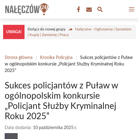
Przejdź
M
do
treści
Dołącz do nowej grupy
Nałęczów - Ogłoszenia | Sprzedam
UWAGA!
| Kupię | Zamienię | Praca
Strona główna
/
Kronika Policyjna
/
Sukces policjantów z Puław
w ogólnopolskim konkursie „Policjant Służby Kryminalnej Roku
2025”
Sukces policjantów z Puław w
ogólnopolskim konkursie
„Policjant Służby Kryminalnej
Roku 2025”
Data dodania:
10 października 2025 r.