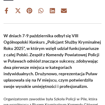
Share
Share
Share
Share
Share
Share
on
on
on
on
on
on
Facebook
X
Pinterest
WhatsApp
LinkedIn
Email
(Twitter)
W dniach 7-9 października odbył się VIII
Ogólnopolski Konkurs „Policjant Służby Kryminalnej
Roku 2025”, w którym wzięli udział funkcjonariusze
z całej Polski. Zespół z Komendy Powiatowej Policji
w Puławach odniósł znaczące sukcesy, zdobywając
dwa pierwsze miejsca w kategoriach
indywidualnych. Drużynowo, reprezentacja Puław
uplasowała się na IV miejscu, czym potwierdziła
swoje wysokie umiejętności i profesjonalizm.
Organizatorem zawodów była Szkoła Policji w Pile, która
we współpracy z Biurem Kryminalnym Komendy Głównej