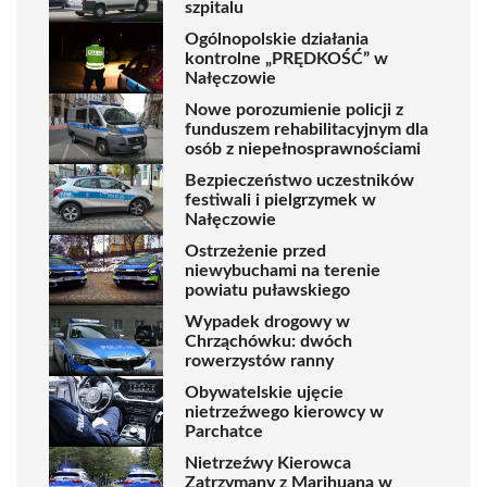
szpitalu
Ogólnopolskie działania
kontrolne „PRĘDKOŚĆ” w
Nałęczowie
Nowe porozumienie policji z
funduszem rehabilitacyjnym dla
osób z niepełnosprawnościami
Bezpieczeństwo uczestników
festiwali i pielgrzymek w
Nałęczowie
Ostrzeżenie przed
niewybuchami na terenie
powiatu puławskiego
Wypadek drogowy w
Chrząchówku: dwóch
rowerzystów ranny
Obywatelskie ujęcie
nietrzeźwego kierowcy w
Parchatce
Nietrzeźwy Kierowca
Zatrzymany z Marihuaną w