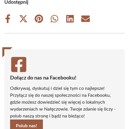
Udostępnij
Share
Share
Share
Share
Share
Share
on
on
on
on
on
on
Facebook
X
Pinterest
WhatsApp
LinkedIn
Email
(Twitter)
Dołącz do nas na Facebooku!
Odkrywaj, dyskutuj i dziel się tym co najlepsze!
Przyłącz się do naszej społeczności na Facebooku,
gdzie możesz dowiedzieć się więcej o lokalnych
wydarzeniach w Nałęczowie. Twoje zdanie się liczy -
polub naszą stronę i bądź na bieżąco!
Polub nas!