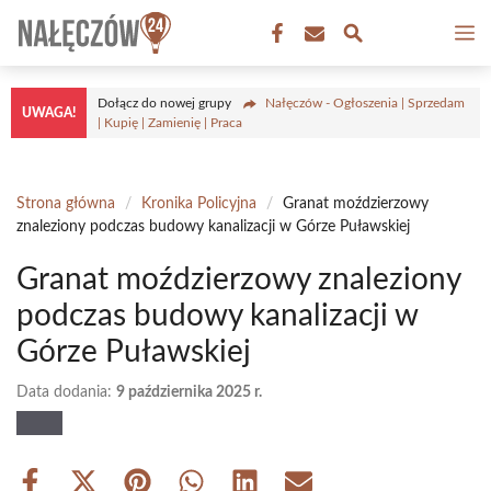
Przejdź
M
do
treści
Dołącz do nowej grupy
Nałęczów - Ogłoszenia | Sprzedam
UWAGA!
| Kupię | Zamienię | Praca
Strona główna
/
Kronika Policyjna
/
Granat moździerzowy
znaleziony podczas budowy kanalizacji w Górze Puławskiej
Granat moździerzowy znaleziony
podczas budowy kanalizacji w
Górze Puławskiej
Data dodania:
9 października 2025 r.
Share
Share
Share
Share
Share
Share