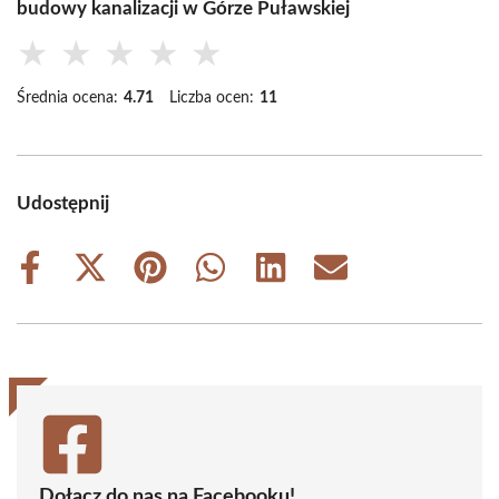
budowy kanalizacji w Górze Puławskiej
★
★
★
★
★
Średnia ocena:
4.71
Liczba ocen:
11
Udostępnij
Share
Share
Share
Share
Share
Share
on
on
on
on
on
on
Facebook
X
Pinterest
WhatsApp
LinkedIn
Email
(Twitter)
Dołącz do nas na Facebooku!