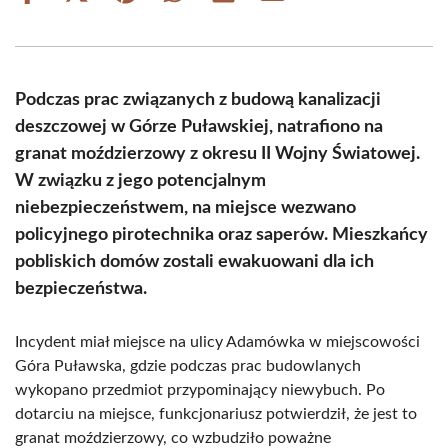
on
on
on
on
on
on
Facebook
X
Pinterest
WhatsApp
LinkedIn
Email
(Twitter)
Podczas prac związanych z budową kanalizacji
deszczowej w Górze Puławskiej, natrafiono na
granat moździerzowy z okresu II Wojny Światowej.
W związku z jego potencjalnym
niebezpieczeństwem, na miejsce wezwano
policyjnego pirotechnika oraz saperów. Mieszkańcy
pobliskich domów zostali ewakuowani dla ich
bezpieczeństwa.
Incydent miał miejsce na ulicy Adamówka w miejscowości
Góra Puławska, gdzie podczas prac budowlanych
wykopano przedmiot przypominający niewybuch. Po
dotarciu na miejsce, funkcjonariusz potwierdził, że jest to
granat moździerzowy, co wzbudziło poważne