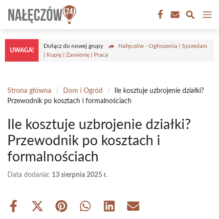
Przejdź
M
do
treści
Dołącz do nowej grupy
Nałęczów - Ogłoszenia | Sprzedam
UWAGA!
| Kupię | Zamienię | Praca
Strona główna
/
Dom i Ogród
/
Ile kosztuje uzbrojenie działki?
Przewodnik po kosztach i formalnościach
Ile kosztuje uzbrojenie działki?
Przewodnik po kosztach i
formalnościach
Data dodania:
13 sierpnia 2025 r.
Share
Share
Share
Share
Share
Share
on
on
on
on
on
on