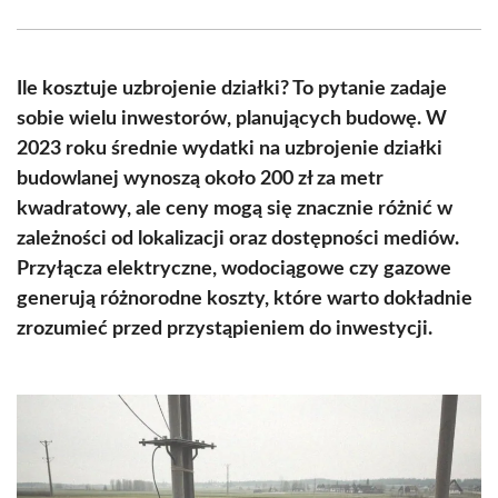
Facebook
X
Pinterest
WhatsApp
LinkedIn
Email
(Twitter)
Ile kosztuje uzbrojenie działki? To pytanie zadaje
sobie wielu inwestorów, planujących budowę. W
2023 roku średnie wydatki na uzbrojenie działki
budowlanej wynoszą około 200 zł za metr
kwadratowy, ale ceny mogą się znacznie różnić w
zależności od lokalizacji oraz dostępności mediów.
Przyłącza elektryczne, wodociągowe czy gazowe
generują różnorodne koszty, które warto dokładnie
zrozumieć przed przystąpieniem do inwestycji.