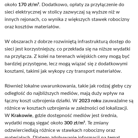
około
170 zł/m²
. Dodatkowo, opłaty za przyłączenie do
sieci elektrycznej w stolicy zazwyczaj są wyższe niż w
innych rejonach, co wynika z większych stawek robocizny
oraz kosztów materiałów.
W obszarach z dobrze rozwiniętą infrastrukturą dostęp do
sieci jest korzystniejszy, co przekłada się na niższe wydatki
na przyłącza. Z kolei na terenach wiejskich ceny mogą być
bardziej przystępne, lecz mogą wiązać się z dodatkowymi
kosztami, takimi jak wykopy czy transport materiałów.
Również lokalne uwarunkowania, takie jak rodzaj gleby czy
odległość do najbliższych mediów, mają duży wpływ na
łączny koszt uzbrojenia działki. W
2023 roku
zauważalne są
różnice w kosztach uzbrojenia w zależności od lokalizacji.
W
Krakowie
, gdzie dostępność mediów jest średnia,
wydatki mogą sięgać około
300 zł/m²
. Te zmiany
odzwierciedlają różnice w stawkach robocizny oraz
materiałach. Dlatego zdobywanie informacji na temat