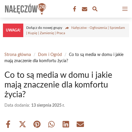
Przejdź
M
do
treści
Dołącz do nowej grupy
Nałęczów - Ogłoszenia | Sprzedam
UWAGA!
| Kupię | Zamienię | Praca
Strona główna
/
Dom i Ogród
/
Co to są media w domu i jakie
mają znaczenie dla komfortu życia?
Co to są media w domu i jakie
mają znaczenie dla komfortu
życia?
Data dodania:
13 sierpnia 2025 r.
Share
Share
Share
Share
Share
Share
on
on
on
on
on
on