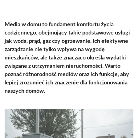
Facebook
X
Pinterest
WhatsApp
LinkedIn
Email
(Twitter)
Media w domu to fundament komfortu życia
codziennego, obejmujący takie podstawowe usługi
jak woda, prąd, gaz czy ogrzewanie. Ich efektywne
zarządzanie nie tylko wpływa na wygodę
mieszkańców, ale także znacząco określa wydatki
związane z utrzymaniem nieruchomości. Warto
poznać różnorodność mediów oraz ich funkcje, aby
lepiej zrozumieć ich znaczenie dla funkcjonowania
naszych domów.