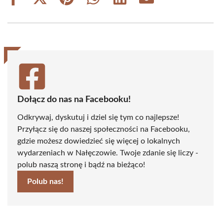
Share
Share
Share
Share
Share
Share
on
on
on
on
on
on
Facebook
X
Pinterest
WhatsApp
LinkedIn
Email
(Twitter)
Dołącz do nas na Facebooku!
Odkrywaj, dyskutuj i dziel się tym co najlepsze!
Przyłącz się do naszej społeczności na Facebooku,
gdzie możesz dowiedzieć się więcej o lokalnych
wydarzeniach w Nałęczowie. Twoje zdanie się liczy -
polub naszą stronę i bądź na bieżąco!
Polub nas!