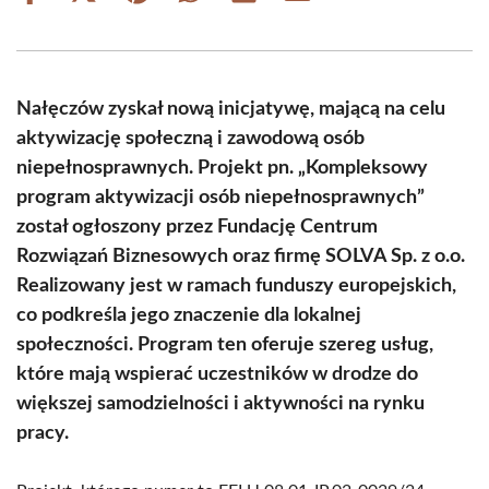
on
on
on
on
on
on
Facebook
X
Pinterest
WhatsApp
LinkedIn
Email
(Twitter)
Nałęczów zyskał nową inicjatywę, mającą na celu
aktywizację społeczną i zawodową osób
niepełnosprawnych. Projekt pn. „Kompleksowy
program aktywizacji osób niepełnosprawnych”
został ogłoszony przez Fundację Centrum
Rozwiązań Biznesowych oraz firmę SOLVA Sp. z o.o.
Realizowany jest w ramach funduszy europejskich,
co podkreśla jego znaczenie dla lokalnej
społeczności. Program ten oferuje szereg usług,
które mają wspierać uczestników w drodze do
większej samodzielności i aktywności na rynku
pracy.