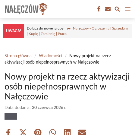
Przejdź
M
do
treści
Dołącz do nowej grupy
Nałęczów - Ogłoszenia | Sprzedam
UWAGA!
| Kupię | Zamienię | Praca
Strona główna
/
Wiadomości
/
Nowy projekt na rzecz
aktywizacji osób niepełnosprawnych w Nałęczowie
Nowy projekt na rzecz aktywizacji
osób niepełnosprawnych w
Nałęczowie
Data dodania:
30 czerwca 2026 r.
Share
Share
Share
Share
Share
Share