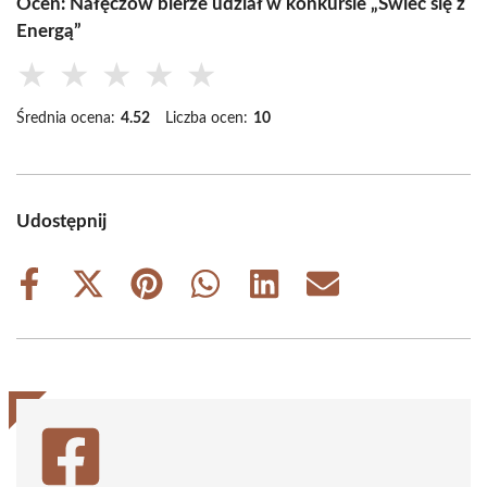
Oceń: Nałęczów bierze udział w konkursie „Świeć się z
Energą”
★
★
★
★
★
Średnia ocena:
4.52
Liczba ocen:
10
Udostępnij
Share
Share
Share
Share
Share
Share
on
on
on
on
on
on
Facebook
X
Pinterest
WhatsApp
LinkedIn
Email
(Twitter)