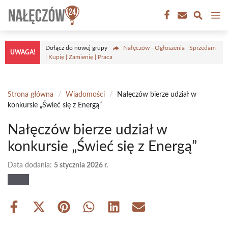
Przejdź
M
do
treści
Dołącz do nowej grupy
Nałęczów - Ogłoszenia | Sprzedam
UWAGA!
| Kupię | Zamienię | Praca
Strona główna
/
Wiadomości
/
Nałęczów bierze udział w
konkursie „Świeć się z Energą”
Nałęczów bierze udział w
konkursie „Świeć się z Energą”
Data dodania:
5 stycznia 2026 r.
Share
Share
Share
Share
Share
Share
on
on
on
on
on
on
Facebook
X
Pinterest
WhatsApp
LinkedIn
Email