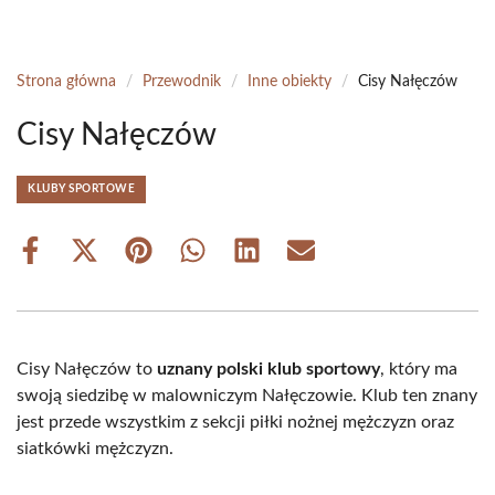
Strona główna
/
Przewodnik
/
Inne obiekty
/
Cisy Nałęczów
Cisy Nałęczów
KLUBY SPORTOWE
Share
Share
Share
Share
Share
Share
on
on
on
on
on
on
Facebook
X
Pinterest
WhatsApp
LinkedIn
Email
(Twitter)
Cisy Nałęczów to
uznany polski klub sportowy
, który ma
swoją siedzibę w malowniczym Nałęczowie. Klub ten znany
jest przede wszystkim z sekcji piłki nożnej mężczyzn oraz
siatkówki mężczyzn.