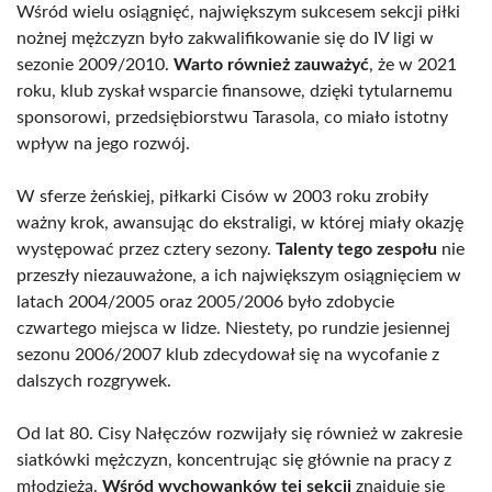
Wśród wielu osiągnięć, największym sukcesem sekcji piłki
nożnej mężczyzn było zakwalifikowanie się do IV ligi w
sezonie 2009/2010.
Warto również zauważyć
, że w 2021
roku, klub zyskał wsparcie finansowe, dzięki tytularnemu
sponsorowi, przedsiębiorstwu Tarasola, co miało istotny
wpływ na jego rozwój.
W sferze żeńskiej, piłkarki Cisów w 2003 roku zrobiły
ważny krok, awansując do ekstraligi, w której miały okazję
występować przez cztery sezony.
Talenty tego zespołu
nie
przeszły niezauważone, a ich największym osiągnięciem w
latach 2004/2005 oraz 2005/2006 było zdobycie
czwartego miejsca w lidze. Niestety, po rundzie jesiennej
sezonu 2006/2007 klub zdecydował się na wycofanie z
dalszych rozgrywek.
Od lat 80. Cisy Nałęczów rozwijały się również w zakresie
siatkówki mężczyzn, koncentrując się głównie na pracy z
młodzieżą.
Wśród wychowanków tej sekcji
znajduje się