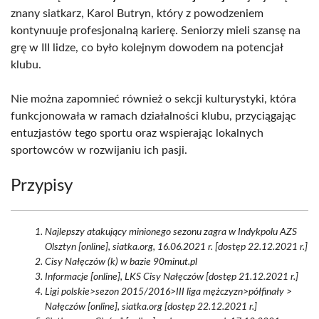
znany siatkarz, Karol Butryn, który z powodzeniem
kontynuuje profesjonalną karierę. Seniorzy mieli szansę na
grę w III lidze, co było kolejnym dowodem na potencjał
klubu.
Nie można zapomnieć również o sekcji kulturystyki, która
funkcjonowała w ramach działalności klubu, przyciągając
entuzjastów tego sportu oraz wspierając lokalnych
sportowców w rozwijaniu ich pasji.
Przypisy
Najlepszy atakujący minionego sezonu zagra w Indykpolu AZS
Olsztyn [online], siatka.org, 16.06.2021 r. [dostęp 22.12.2021 r.]
Cisy Nałęczów (k) w bazie 90minut.pl
Informacje [online], LKS Cisy Nałęczów [dostęp 21.12.2021 r.]
Ligi polskie>sezon 2015/2016>III liga mężczyzn>półfinały >
Nałęczów [online], siatka.org [dostęp 22.12.2021 r.]