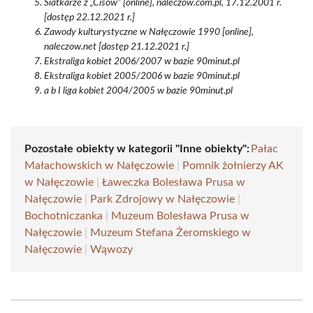
Siatkarze z „Cisów” [online], naleczow.com.pl, 17.12.2001 r.
[dostęp 22.12.2021 r.]
Zawody kulturystyczne w Nałęczowie 1990 [online],
naleczow.net [dostęp 21.12.2021 r.]
Ekstraliga kobiet 2006/2007 w bazie 90minut.pl
Ekstraliga kobiet 2005/2006 w bazie 90minut.pl
a b I liga kobiet 2004/2005 w bazie 90minut.pl
Pozostałe obiekty w kategorii "Inne obiekty":
Pałac
Małachowskich w Nałęczowie
|
Pomnik żołnierzy AK
w Nałęczowie
|
Ławeczka Bolesława Prusa w
Nałęczowie
|
Park Zdrojowy w Nałęczowie
|
Bochotniczanka
|
Muzeum Bolesława Prusa w
Nałęczowie
|
Muzeum Stefana Żeromskiego w
Nałęczowie
|
Wąwozy