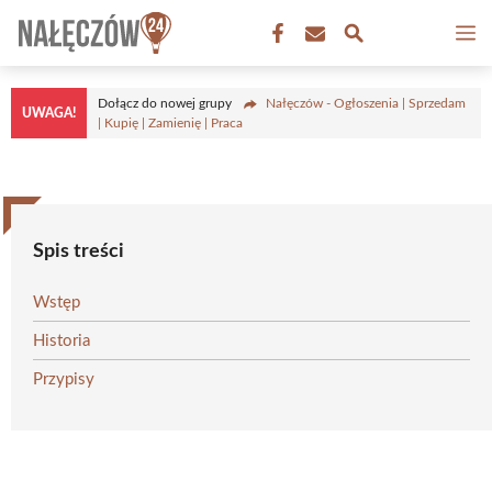
Przejdź
M
do
treści
Dołącz do nowej grupy
Nałęczów - Ogłoszenia | Sprzedam
UWAGA!
| Kupię | Zamienię | Praca
Spis treści
Wstęp
Historia
Przypisy