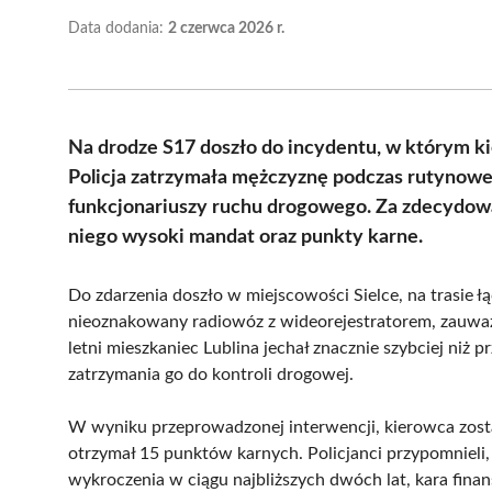
Data dodania:
2 czerwca 2026 r.
Na drodze S17 doszło do incydentu, w którym k
Policja zatrzymała mężczyznę podczas rutynowej 
funkcjonariuszy ruchu drogowego. Za zdecydow
niego wysoki mandat oraz punkty karne.
Do zdarzenia doszło w miejscowości Sielce, na trasie ł
nieoznakowany radiowóz z wideorejestratorem, zauważy
letni mieszkaniec Lublina jechał znacznie szybciej ni
zatrzymania go do kontroli drogowej.
W wyniku przeprowadzonej interwencji, kierowca zos
otrzymał 15 punktów karnych. Policjanci przypomniel
wykroczenia w ciągu najbliższych dwóch lat, kara fin