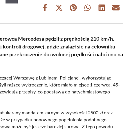
Share
Share
Share
Share
Share
Share
on
on
on
on
on
on
Facebook
X
Pinterest
WhatsApp
LinkedIn
Email
(Twitter)
ierowca Mercedesa pędził z prędkością 210 km/h.
kontroli drogowej, gdzie znalazł się na celowniku
ane przekroczenie dozwolonej prędkości nałożono na
ączącej Warszawę z Lublinem. Policjanci, wykorzystując
li rażące wykroczenie, które miało miejsce 1 czerwca. 45-
ż przewidują przepisy, co podstawą do natychmiastowego
tał ukarany mandatem karnym w wysokości 2500 zł oraz
i, że w przypadku ponownego popełnienia podobnego
ansowa może być jeszcze bardziej surowa. Z tego powodu