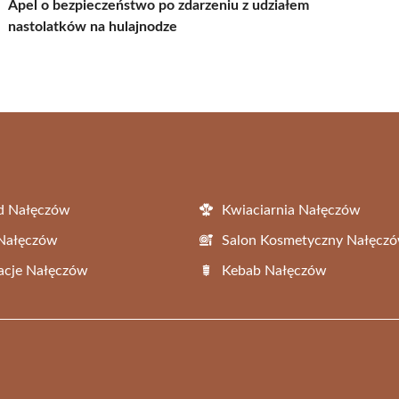
Apel o bezpieczeństwo po zdarzeniu z udziałem
nastolatków na hulajnodze
d Nałęczów
Kwiaciarnia Nałęczów
 Nałęczów
Salon Kosmetyczny Nałęcz
acje Nałęczów
Kebab Nałęczów