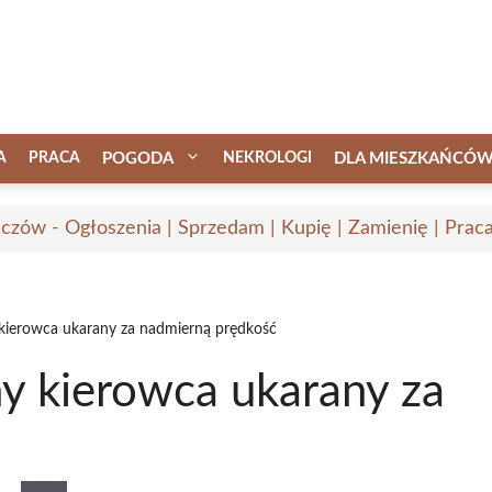
A
PRACA
POGODA
NEKROLOGI
DLA MIESZKAŃCÓ
czów - Ogłoszenia | Sprzedam | Kupię | Zamienię | Prac
kierowca ukarany za nadmierną prędkość
y kierowca ukarany za