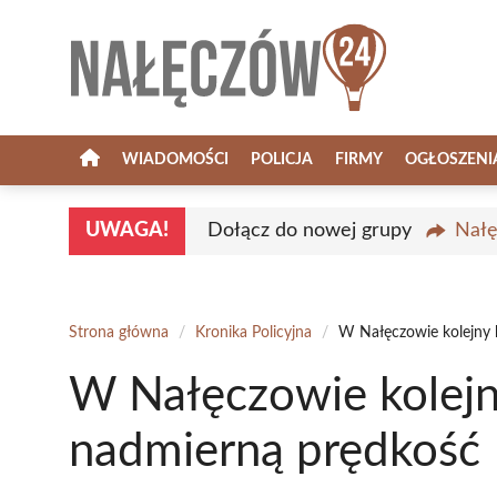
Przejdź
do
treści
WIADOMOŚCI
POLICJA
FIRMY
OGŁOSZENI
UWAGA!
Dołącz do nowej grupy
Nałę
Strona główna
/
Kronika Policyjna
/
W Nałęczowie kolejny 
W Nałęczowie kolejn
nadmierną prędkość