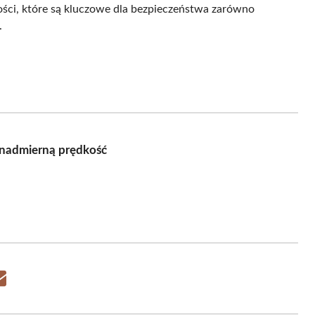
ości, które są kluczowe dla bezpieczeństwa zarówno
.
 nadmierną prędkość
Share
on
Email