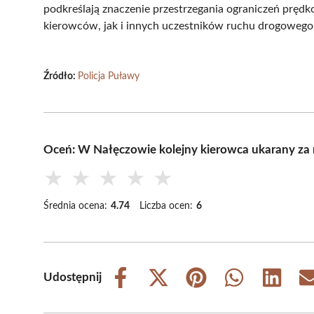
podkreślają znaczenie przestrzegania ograniczeń prędk
kierowców, jak i innych uczestników ruchu drogowego
Źródło:
Policja Puławy
Oceń: W Nałęczowie kolejny kierowca ukarany za
★
★
★
★
★
Średnia ocena:
4.74
Liczba ocen:
6
Udostępnij
Share
Share
Share
Share
Share
on
on
on
on
on
Facebook
X
Pinterest
WhatsApp
LinkedIn