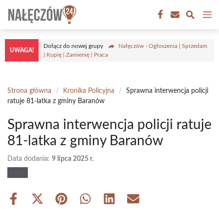
Przejdź
M
do
treści
Dołącz do nowej grupy
Nałęczów - Ogłoszenia | Sprzedam
UWAGA!
| Kupię | Zamienię | Praca
Strona główna
/
Kronika Policyjna
/
Sprawna interwencja policji
ratuje 81-latka z gminy Baranów
Sprawna interwencja policji ratuje
81-latka z gminy Baranów
Data dodania:
9 lipca 2025 r.
Share
Share
Share
Share
Share
Share
on
on
on
on
on
on
Facebook
X
Pinterest
WhatsApp
LinkedIn
Email