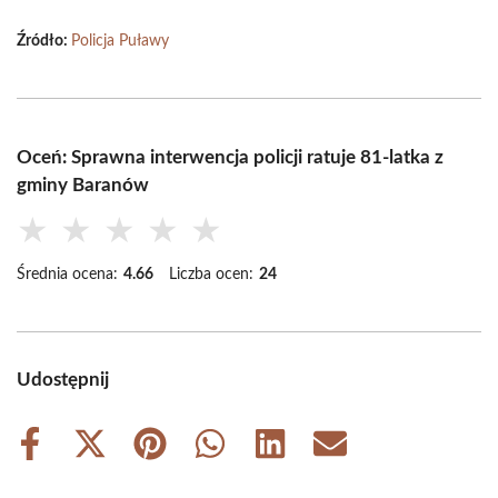
Źródło:
Policja Puławy
Oceń: Sprawna interwencja policji ratuje 81-latka z
gminy Baranów
★
★
★
★
★
Średnia ocena:
4.66
Liczba ocen:
24
Udostępnij
Share
Share
Share
Share
Share
Share
on
on
on
on
on
on
Facebook
X
Pinterest
WhatsApp
LinkedIn
Email