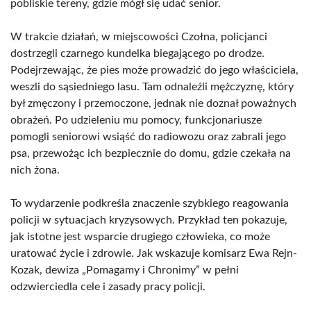
pobliskie tereny, gdzie mógł się udać senior.
W trakcie działań, w miejscowości Czołna, policjanci
dostrzegli czarnego kundelka biegającego po drodze.
Podejrzewając, że pies może prowadzić do jego właściciela,
weszli do sąsiedniego lasu. Tam odnaleźli mężczyznę, który
był zmęczony i przemoczone, jednak nie doznał poważnych
obrażeń. Po udzieleniu mu pomocy, funkcjonariusze
pomogli seniorowi wsiąść do radiowozu oraz zabrali jego
psa, przewożąc ich bezpiecznie do domu, gdzie czekała na
nich żona.
To wydarzenie podkreśla znaczenie szybkiego reagowania
policji w sytuacjach kryzysowych. Przykład ten pokazuje,
jak istotne jest wsparcie drugiego człowieka, co może
uratować życie i zdrowie. Jak wskazuje komisarz Ewa Rejn-
Kozak, dewiza „Pomagamy i Chronimy” w pełni
odzwierciedla cele i zasady pracy policji.