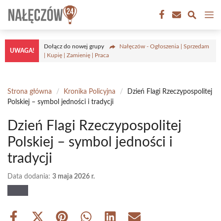
Przejdź
M
do
treści
Dołącz do nowej grupy
Nałęczów - Ogłoszenia | Sprzedam
UWAGA!
| Kupię | Zamienię | Praca
Strona główna
/
Kronika Policyjna
/
Dzień Flagi Rzeczypospolitej
Polskiej – symbol jedności i tradycji
Dzień Flagi Rzeczypospolitej
Polskiej – symbol jedności i
tradycji
Data dodania:
3 maja 2026 r.
Share
Share
Share
Share
Share
Share