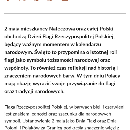
on
on
on
on
on
on
Facebook
X
Pinterest
WhatsApp
LinkedIn
Email
(Twitter)
2 maja mieszkańcy Nałęczowa oraz całej Polski
obchodzą Dzień Flagi Rzeczypospolitej Polskiej,
będący ważnym momentem w kalendarzu
narodowym. Święto to przypomina o istotnej roli
flagi jako symbolu tożsamości narodowej oraz
wspólnoty. To również czas refleksji nad historią i
znaczeniem narodowych barw. W tym dniu Polacy
mają okazję wyrazić swoje przywiązanie do flagi
oraz tradycji narodowych.
Flaga Rzeczypospolitej Polskiej, w barwach bieli i czerwieni,
jest znakiem jedności oraz szacunku dla narodowych
symboli. Ustanowienie 2 maja jako Dnia Flagi oraz Dnia
Polonii i Polaków za Granicą podkreśla znaczenie więzi z