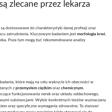
są zlecane przez lekarza
e są dostosowane do charakterystyki danej profesji oraz
scu zatrudnienia. Kluczowym badaniem jest
morfologia krwi
,
nika. Poza tym mogą być rekomendowane analizy
a badania, które mają na celu wykrycie ich obecności w
ązanych z
przemysłem ciężkim
oraz
chemicznym
.
czące funkcjonowania nerek oraz układu oddechowego,
dliwymi substancjami. Wybór konkretnych testów wyznaczany
skiem oraz specyficzne wymagania zdrowotne. To stanowi
ekarz medycyny pracy powinien także stosować się do