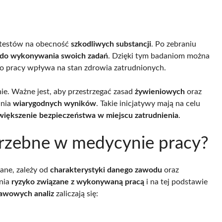
 testów na obecność
szkodliwych substancji
. Po zebraniu
 do wykonywania swoich zadań
. Dzięki tym badaniom można
ko pracy wpływa na stan zdrowia zatrudnionych.
e. Ważne jest, aby przestrzegać zasad
żywieniowych
oraz
ania
wiarygodnych wyników
. Takie inicjatywy mają na celu
większenie bezpieczeństwa w miejscu zatrudnienia
.
otrzebne w medycynie pracy?
ane, zależy od
charakterystyki danego zawodu
oraz
enia
ryzyko związane z wykonywaną pracą
i na tej podstawie
awowych analiz
zaliczają się: