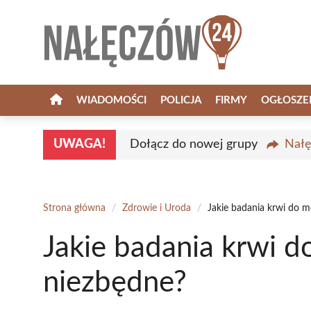
Przejdź
do
treści
WIADOMOŚCI
POLICJA
FIRMY
OGŁOSZE
UWAGA!
Dołącz do nowej grupy
Nałę
Strona główna
/
Zdrowie i Uroda
/
Jakie badania krwi do 
Jakie badania krwi 
niezbędne?