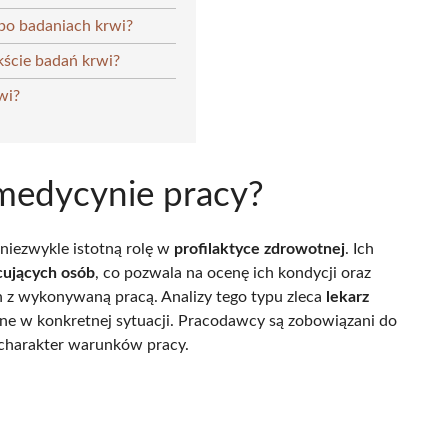
 po badaniach krwi?
kście badań krwi?
wi?
 medycynie pracy?
niezwykle istotną rolę w
profilaktyce zdrowotnej
. Ich
cujących osób
, co pozwala na ocenę ich kondycji oraz
z wykonywaną pracą. Analizy tego typu zleca
lekarz
czne w konkretnej sytuacji. Pracodawcy są zobowiązani do
 charakter warunków pracy.