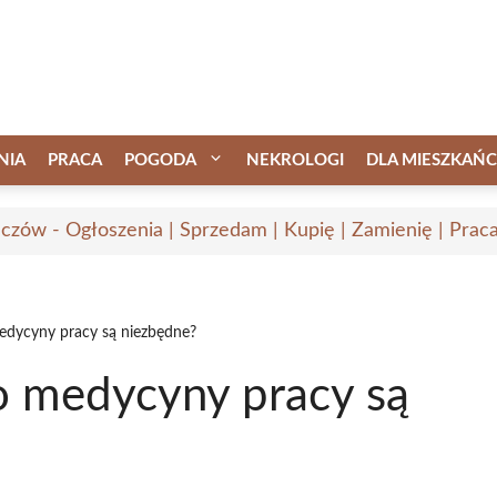
NIA
PRACA
POGODA
NEKROLOGI
DLA MIESZKAŃ
czów - Ogłoszenia | Sprzedam | Kupię | Zamienię | Prac
medycyny pracy są niezbędne?
do medycyny pracy są