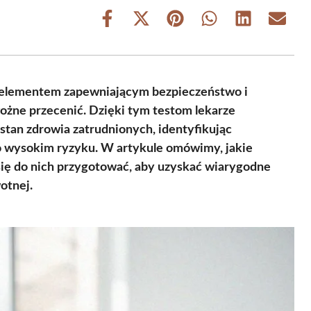
Share
Share
Share
Share
Share
Share
on
on
on
on
on
on
Facebook
X
Pinterest
WhatsApp
LinkedIn
Email
(Twitter)
 elementem zapewniającym bezpieczeństwo i
ożne przecenić. Dzięki tym testom lekarze
an zdrowia zatrudnionych, identyfikując
 o wysokim ryzyku. W artykule omówimy, jakie
się do nich przygotować, aby uzyskać wiarygodne
otnej.