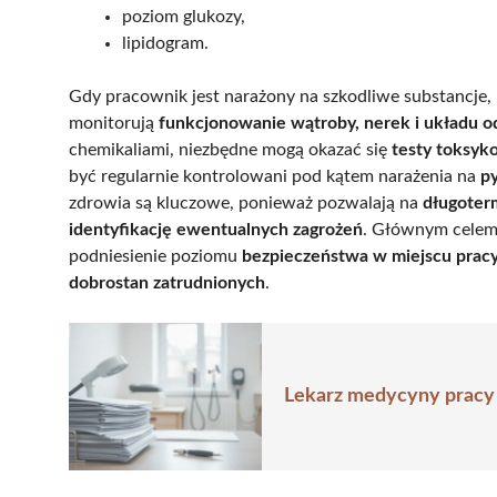
poziom glukozy,
lipidogram.
Gdy pracownik jest narażony na szkodliwe substancje, l
monitorują
funkcjonowanie wątroby, nerek i układu
chemikaliami, niezbędne mogą okazać się
testy toksyk
być regularnie kontrolowani pod kątem narażenia na
py
zdrowia są kluczowe, ponieważ pozwalają na
długoter
identyfikację ewentualnych zagrożeń
. Głównym celem 
podniesienie poziomu
bezpieczeństwa w miejscu prac
dobrostan zatrudnionych
.
Lekarz medycyny pracy –