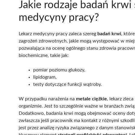
Jakie rodzaje badań krwi 
medycyny pracy?
Lekarz medycyny pracy zaleca szereg
badań krwi
, któr
zagrożeń zdrowotnych, jakie mogą występować w miej
pozwalająca na ocenę ogólnego stanu zdrowia pracow
biochemiczne, takie jak:
pomiar poziomu glukozy,
lipidogram,
testy dotyczące funkcji wątroby.
W przypadku narażenia na
metale ciężkie
, lekarz zlec
organizmie. Jest to szczególnie ważne w branżach zwi
Dodatkowo, badania krwi mogą obejmować oceny doty
zwłaszcza jeśli pracownik ma kontakt z różnymi szko
jest przez analizę ryzyka związanego z danym stanowi
kluczowy element
strategii profilaktyki zdrowotnej
. L