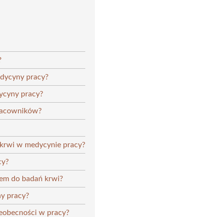
?
edycyny pracy?
dycyny pracy?
pracowników?
 krwi w medycynie pracy?
cy?
iem do badań krwi?
y pracy?
ieobecności w pracy?