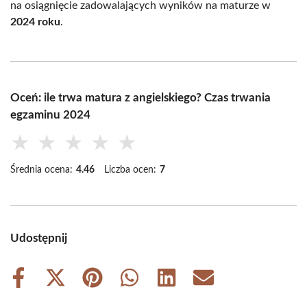
na osiągnięcie zadowalających wyników na maturze w
2024 roku
.
Oceń: ile trwa matura z angielskiego? Czas trwania
egzaminu 2024
★
★
★
★
★
Średnia ocena:
4.46
Liczba ocen:
7
Udostępnij
Share
Share
Share
Share
Share
Share
on
on
on
on
on
on
Facebook
X
Pinterest
WhatsApp
LinkedIn
Email