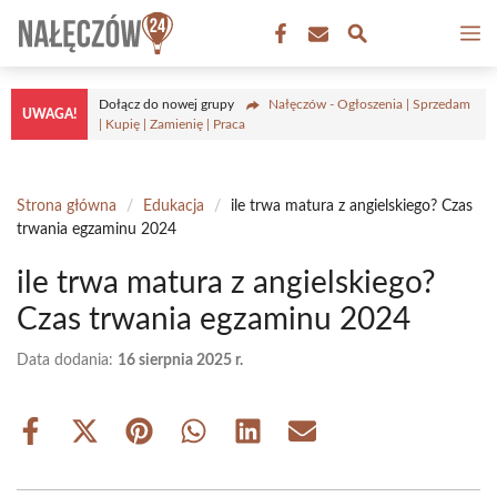
Przejdź
M
do
treści
Dołącz do nowej grupy
Nałęczów - Ogłoszenia | Sprzedam
UWAGA!
| Kupię | Zamienię | Praca
Strona główna
/
Edukacja
/
ile trwa matura z angielskiego? Czas
trwania egzaminu 2024
ile trwa matura z angielskiego?
Czas trwania egzaminu 2024
Data dodania:
16 sierpnia 2025 r.
Share
Share
Share
Share
Share
Share
on
on
on
on
on
on
Facebook
X
Pinterest
WhatsApp
LinkedIn
Email
(Twitter)