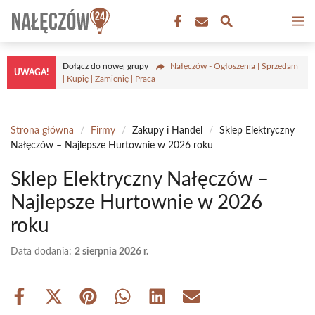
Przejdź
M
do
treści
Dołącz do nowej grupy
Nałęczów - Ogłoszenia | Sprzedam
UWAGA!
| Kupię | Zamienię | Praca
Strona główna
/
Firmy
/
Zakupy i Handel
/
Sklep Elektryczny
Nałęczów – Najlepsze Hurtownie w 2026 roku
Sklep Elektryczny Nałęczów –
Najlepsze Hurtownie w 2026
roku
Data dodania:
2 sierpnia 2026 r.
Share
Share
Share
Share
Share
Share
on
on
on
on
on
on