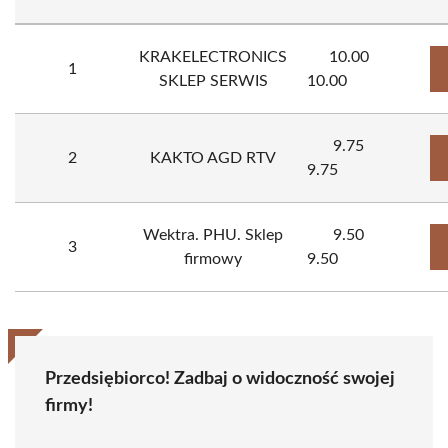
KRAKELECTRONICS
10.00
1
SKLEP SERWIS
10.00
9.75
2
KAKTO AGD RTV
9.75
Wektra. PHU. Sklep
9.50
3
firmowy
9.50
Przedsiębiorco! Zadbaj o widoczność swojej
firmy!