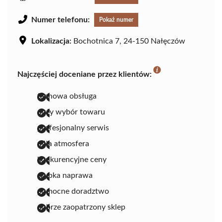
Numer telefonu:
Pokaż numer
Lokalizacja:
Bochotnica 7, 24-150 Nałęczów
Najczęściej doceniane przez klientów:
fachowa obsługa
duży wybór towaru
profesjonalny serwis
miła atmosfera
konkurencyjne ceny
szybka naprawa
pomocne doradztwo
dobrze zaopatrzony sklep