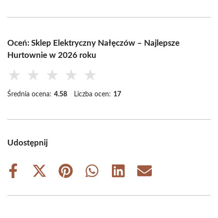
Oceń: Sklep Elektryczny Nałęczów – Najlepsze
Hurtownie w 2026 roku
★
★
★
★
★
Średnia ocena:
4.58
Liczba ocen:
17
Udostępnij
Share
Share
Share
Share
Share
Share
on
on
on
on
on
on
Facebook
X
Pinterest
WhatsApp
LinkedIn
Email
(Twitter)