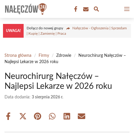
Przejdź
M
do
treści
Dołącz do nowej grupy
Nałęczów - Ogłoszenia | Sprzedam
UWAGA!
| Kupię | Zamienię | Praca
Strona główna
/
Firmy
/
Zdrowie
/
Neurochirurg Nałęczów –
Najlepsi Lekarze w 2026 roku
Neurochirurg Nałęczów –
Najlepsi Lekarze w 2026 roku
Data dodania:
3 sierpnia 2026 r.
Share
Share
Share
Share
Share
Share
on
on
on
on
on
on
Facebook
X
Pinterest
WhatsApp
LinkedIn
Email
(Twitter)