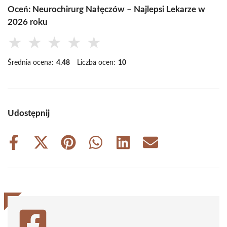
Oceń: Neurochirurg Nałęczów – Najlepsi Lekarze w
2026 roku
★
★
★
★
★
Średnia ocena:
4.48
Liczba ocen:
10
Udostępnij
Share
Share
Share
Share
Share
Share
on
on
on
on
on
on
Facebook
X
Pinterest
WhatsApp
LinkedIn
Email
(Twitter)