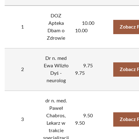
DOZ
Apteka
10.00
1
Zobacz 
Dbam o
10.00
Zdrowie
Dr n. med
Ewa Wlizło
9.75
2
Zobacz 
Dyś -
9.75
neurolog
dr n. med.
Paweł
Chabros,
9.50
3
Zobacz 
Lekarz w
9.50
trakcie
specjalizacji